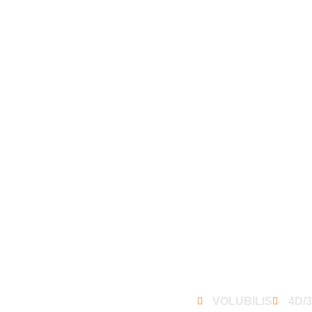
 Chefchaouen
Volubilis y Mekne
VOLUBILIS
4D/