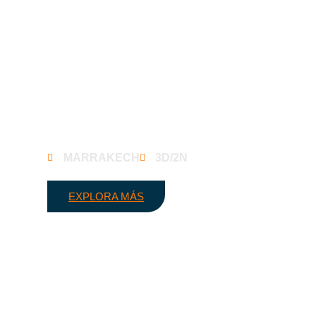
Excursión de Fez a las montañas
del Atlas de Marrakech
MARRAKECH
3D/2N
EXPLORA MÁS