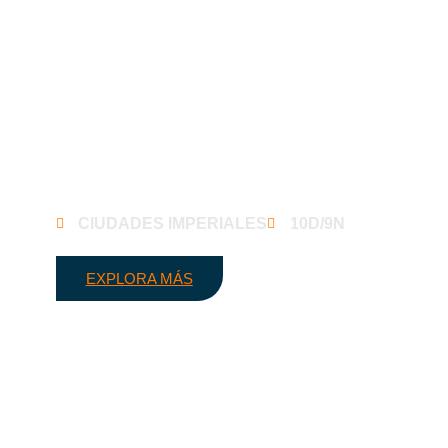
Marruecos Ciudades imperiales y
viaje por el desierto
CIUDADES IMPERIALES
10D/9N
EXPLORA MÁS