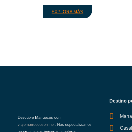
EXPLORA MÁS
Destino p
Marr
Descubre Marruecos con
viajemarruecosonline
. Nos especializamos
Casa
en crear viajes únicos y aventuras