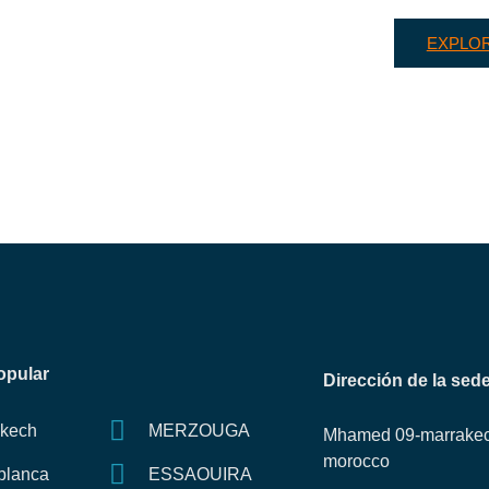
EXPLO
opular
Dirección de la sede
akech
MERZOUGA
Mhamed 09-marrake
morocco
blanca
ESSAOUIRA