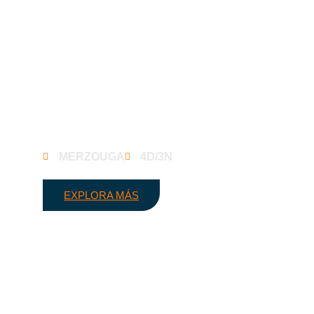
Excursión por el desierto de Fez a
Merzouga
MERZOUGA
4D/3N
EXPLORA MÁS